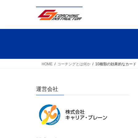
コ
ナ
ン
ビ
テ
ゲ
ン
ー
ツ
シ
へ
ョ
ス
ン
キ
に
ッ
移
HOME
コーチングとは何か
10種類の効果的なカード
プ
動
運営会社