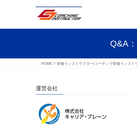
コ
ナ
ン
ビ
テ
ゲ
ン
ー
ツ
シ
へ
ョ
Q&A
ス
ン
キ
に
ッ
移
HOME
研修インストラクター/コーチング研修インスト
プ
動
運営会社